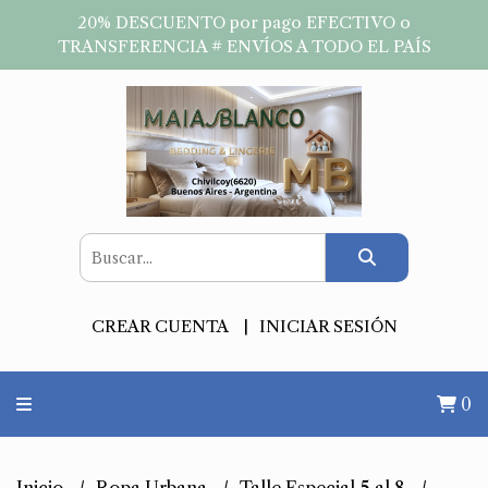
20% DESCUENTO por pago EFECTIVO o
TRANSFERENCIA # ENVÍOS A TODO EL PAÍS
CREAR CUENTA
INICIAR SESIÓN
0