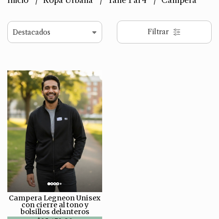
Inicio
Ropa Urbana
Talle 1 al 4
Campera
Filtrar
Campera Legneon Unisex
con cierre al tono y
bolsillos delanteros