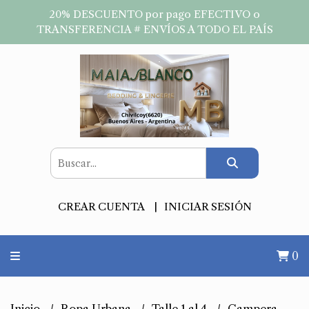
20% DESCUENTO por pago EFECTIVO o
TRANSFERENCIA # ENVÍOS A TODO EL PAÍS
CREAR CUENTA
INICIAR SESIÓN
0