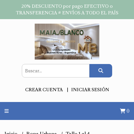
20% DESCUENTO por pago EFECTIVO o
TRANSFERENCIA # ENVÍOS A TODO EL PAÍS
CREAR CUENTA
INICIAR SESIÓN
0