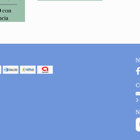
0
con
ncia
N
C
N