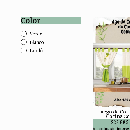
Color
Verde
Blanco
Bordó
Juego de Cor
Cocina Co
$22.885
6 cuotas sin interés