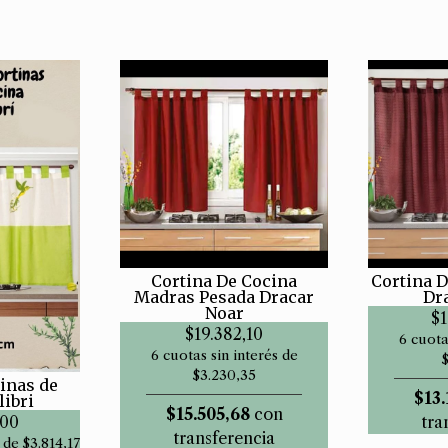
Cortina De Cocina
Cortina D
Madras Pesada Dracar
Dr
Noar
$1
$19.382,10
6 cuota
6 cuotas sin interés de
$3.230,35
tinas de
$13.
libri
$15.505,68
con
,00
tra
transferencia
 de $3.814,17