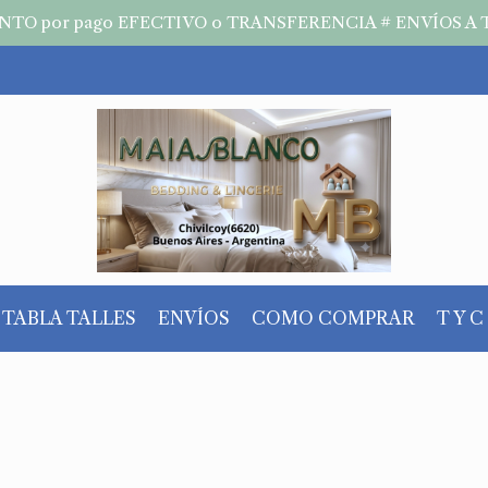
TO por pago EFECTIVO o TRANSFERENCIA # ENVÍOS A 
TABLA TALLES
ENVÍOS
COMO COMPRAR
T Y C