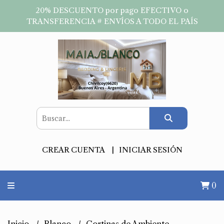
20% DESCUENTO por pago EFECTIVO o
TRANSFERENCIA # ENVÍOS A TODO EL PAÍS
CREAR CUENTA
INICIAR SESIÓN
0