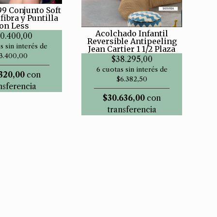
99 Conjunto Soft
fibra y Puntilla
on Less
Acolchado Infantil
0.400,00
Reversible Antipeeling
s sin interés de
Jean Cartier 1 1/2 Plaza
3.400,00
$38.295,00
6 cuotas sin interés de
320,00
con
$6.382,50
nsferencia
$30.636,00
con
transferencia