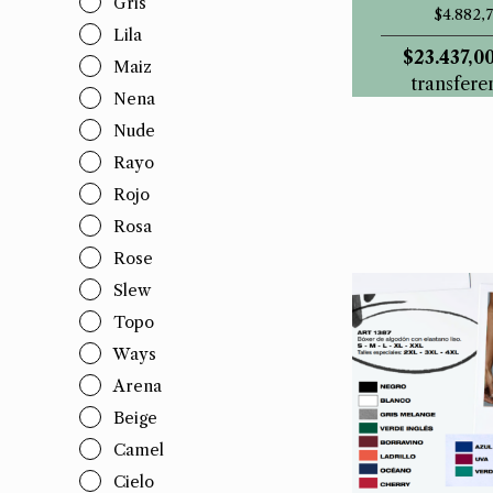
Gris
$4.882,7
Lila
$23.437,0
Maiz
transfere
Nena
Nude
Rayo
Rojo
Rosa
Rose
Slew
Topo
Ways
Arena
Beige
Camel
Cielo