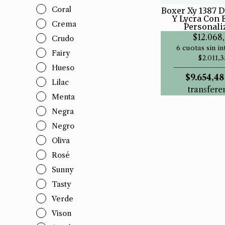
Coral
Boxer Xy 1387 
Y Lycra Con 
Crema
Personali
$12.068,
Crudo
6 cuotas sin in
Fairy
$2.011,3
Hueso
$9.654,48
Lilac
transfere
Menta
Negra
Negro
Oliva
Rosé
Sunny
Tasty
Verde
Vison