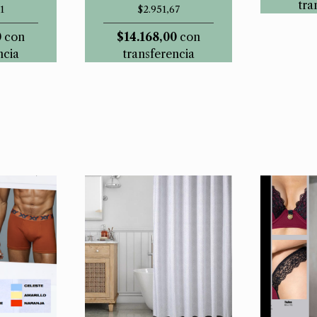
tra
1
$2.951,67
0
con
$14.168,00
con
ncia
transferencia