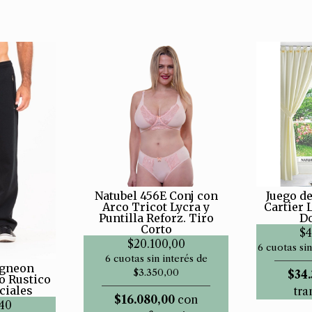
Natubel 456E Conj con
Juego de
Arco Tricot Lycra y
Cartier 
Puntilla Reforz. Tiro
D
Corto
$4
$20.100,00
6 cuotas sin
6 cuotas sin interés de
egneon
$3.350,00
$34.
o Rustico
ciales
tra
$16.080,00
con
,40