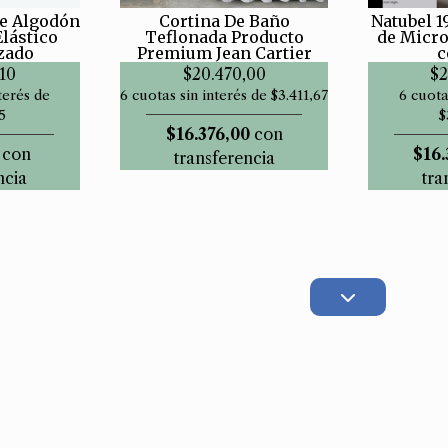
De Algodón
Cortina De Baño
Natubel 1
Elástico
Teflonada Producto
de Micro
zado
Premium Jean Cartier
c
10
$20.470,00
$2
terés de
6 cuotas sin interés de $3.411,67
6 cuota
5
$
$16.376,00
con
con
$16.
transferencia
ncia
tra