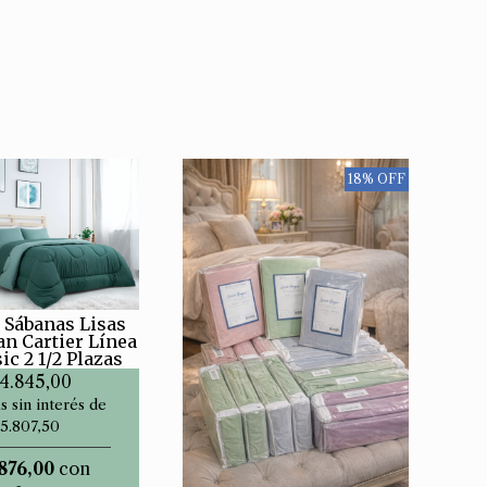
18% OFF
 Sábanas Lisas
an Cartier Línea
ic 2 1/2 Plazas
4.845,00
s sin interés de
5.807,50
876,00
con