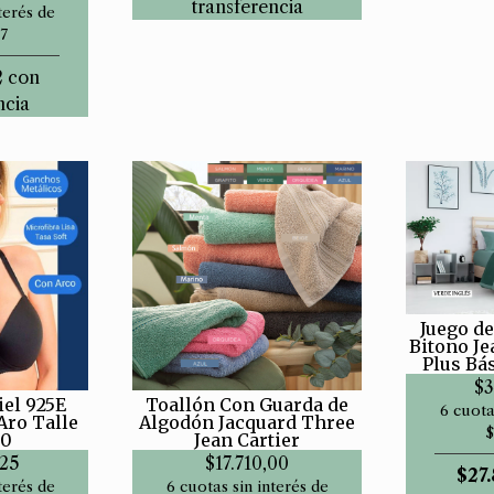
transferencia
terés de
7
2
con
ncia
Juego de
Bitono Je
Plus Bás
$3
el 925E
Toallón Con Guarda de
6 cuota
Aro Talle
Algodón Jacquard Three
$
30
Jean Cartier
,25
$17.710,00
$27.
terés de
6 cuotas sin interés de