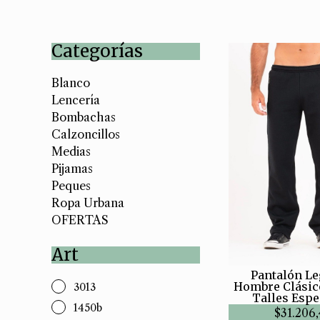
Categorías
Blanco
Lencería
Bombachas
Calzoncillos
Medias
Pijamas
Peques
Ropa Urbana
OFERTAS
Art
Pantalón L
Hombre Clásic
3013
Talles Espe
1450b
$31.206