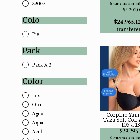
33002
6 cuotas sin in
$5.201,0
Colo
$24.965,1
transfere
Piel
Pack
Pack X 3
Color
Fox
Oro
Agua
Corpiño Yami
Taza Soft Con 
Aqua
105 a 1
$29.296
Azul
6 cuotas sin in