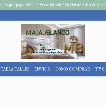
TO por pago EFECTIVO o TRANSFERENCIA # ENVÍOS A 
TABLA TALLES
ENVÍOS
COMO COMPRAR
T Y C