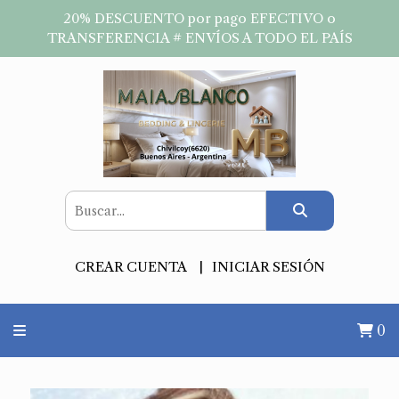
20% DESCUENTO por pago EFECTIVO o
TRANSFERENCIA # ENVÍOS A TODO EL PAÍS
CREAR CUENTA
INICIAR SESIÓN
0