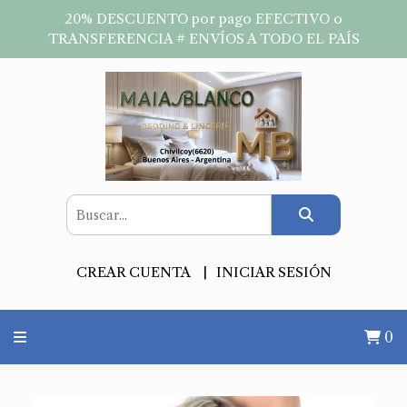
20% DESCUENTO por pago EFECTIVO o
TRANSFERENCIA # ENVÍOS A TODO EL PAÍS
CREAR CUENTA
INICIAR SESIÓN
0