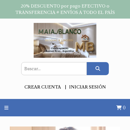
20% DESCUENTO por pago EFECTIVO o
TRANSFERENCIA # ENVÍOS A TODO EL PAÍS
CREAR CUENTA
INICIAR SESIÓN
0