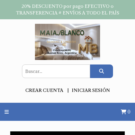
20% DESCUENTO por pago EFECTIVO o
TRANSFERENCIA # ENVÍOS A TODO EL PAÍS
CREAR CUENTA
INICIAR SESIÓN
0