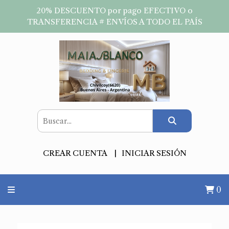
20% DESCUENTO por pago EFECTIVO o
TRANSFERENCIA # ENVÍOS A TODO EL PAÍS
CREAR CUENTA
INICIAR SESIÓN
0