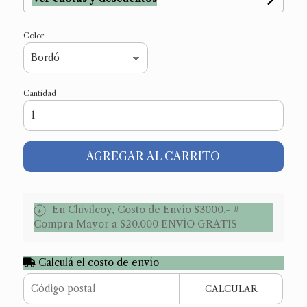
Color
Cantidad
AGREGAR AL CARRITO
En Chivilcoy, Costo de Envío $3000.- #
Compra Mayor a $20.000 ENVÌO GRATIS
Calculá el costo de envío
CALCULAR