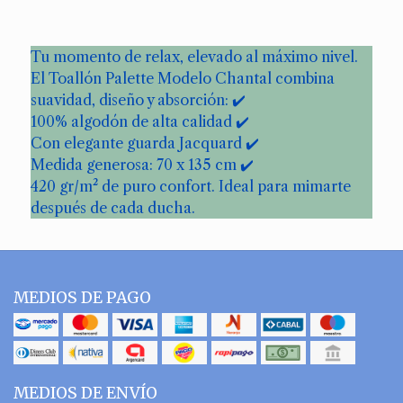
Tu momento de relax, elevado al máximo nivel.
El Toallón Palette Modelo Chantal combina
suavidad, diseño y absorción: ✔️
100% algodón de alta calidad ✔️
Con elegante guarda Jacquard ✔️
Medida generosa: 70 x 135 cm ✔️
420 gr/m² de puro confort. Ideal para mimarte
después de cada ducha.
MEDIOS DE PAGO
MEDIOS DE ENVÍO