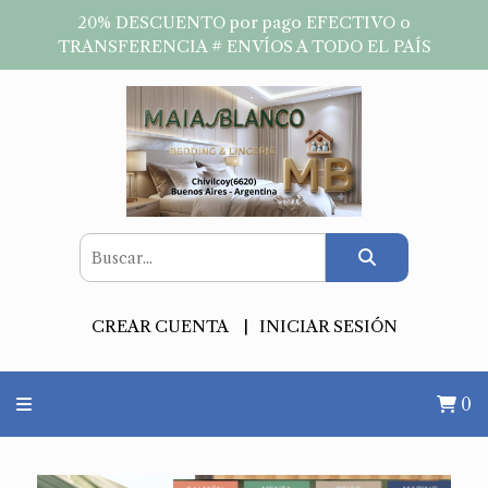
20% DESCUENTO por pago EFECTIVO o
TRANSFERENCIA # ENVÍOS A TODO EL PAÍS
CREAR CUENTA
INICIAR SESIÓN
0