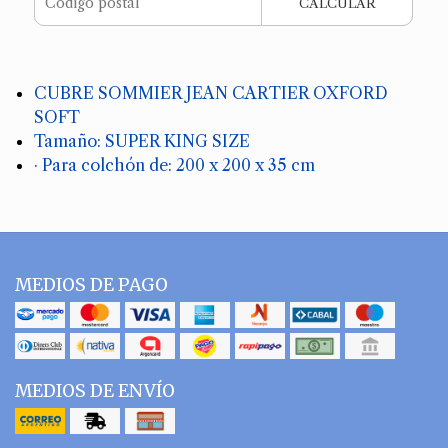
CALCULAR
CUBRE SOMMIER JEAN CARTIER OXFORD
SOFT
Tamaño: SUPER KING SIZE
· Para colchón de: 200 x 200 x 35 cm
MEDIOS DE PAGO
MEDIOS DE ENVÍO