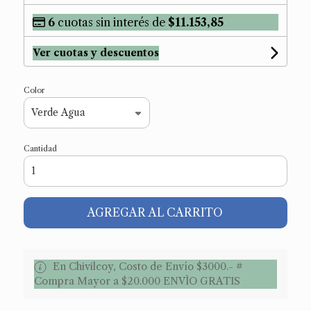
6
cuotas sin interés de
$11.153,85
Ver cuotas y descuentos
Color
Cantidad
AGREGAR AL CARRITO
En Chivilcoy, Costo de Envío $3000.- #
Compra Mayor a $20.000 ENVÌO GRATIS