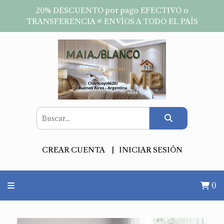
20% DESCUENTO por pago EFECTIVO o
TRANSFERENCIA # ENVÍOS A TODO EL PAÍS
CREAR CUENTA
INICIAR SESIÓN
0