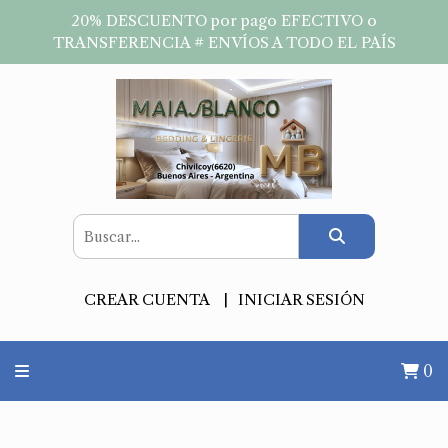
20% DESCUENTO por pago EFECTIVO o
TRANSFERENCIA # ENVÍOS A TODO EL PAÍS
CREAR CUENTA
INICIAR SESIÓN
0