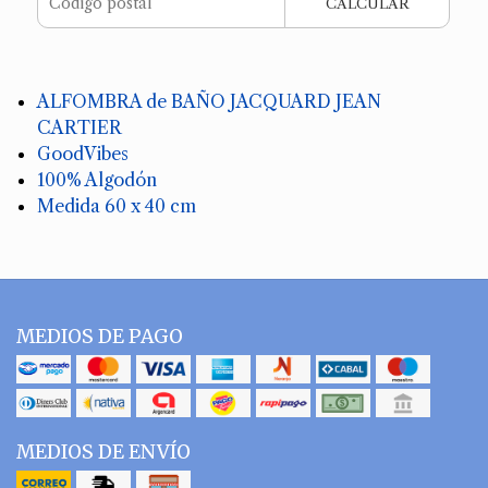
CALCULAR
ALFOMBRA de BAÑO JACQUARD JEAN
CARTIER
GoodVibes
100% Algodón
Medida 60 x 40 cm
MEDIOS DE PAGO
MEDIOS DE ENVÍO